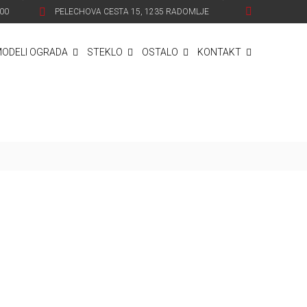
.00
PELECHOVA CESTA 15, 1235 RADOMLJE
ODELI OGRADA
STEKLO
OSTALO
KONTAKT