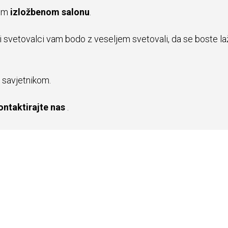
šem
izložbenom salonu
.
i svetovalci vam bodo z veseljem svetovali, da se boste laž
m savjetnikom.
ontaktirajte nas
.