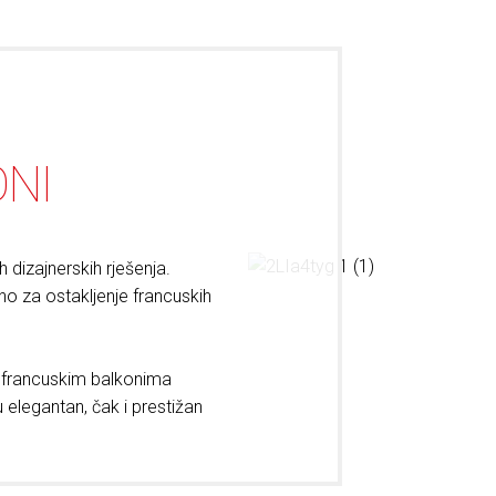
ONI
 dizajnerskih rješenja.
no za ostakljenje francuskih
im francuskim balkonima
 elegantan, čak i prestižan