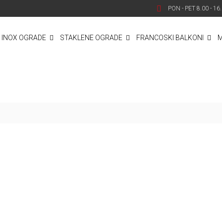
PON - PET 8.00 - 16
INOX OGRADE
STAKLENE OGRADE
FRANCOSKI BALKONI
M